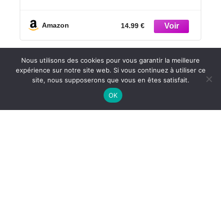
MMA et Grappling - Protection et
Support pour Doigts
Amazon
14.99 €
Nous utilisons des cookies pour vous garantir la meilleure
expérience sur notre site web. Si vous continuez à utiliser ce
site, nous supposerons que vous en êtes satisfait.
OK
PULLUP & DIP Tape pour Doigt avec
Adhésif extra Fort, 3 Rouleaux (30 m)
de Tape pour l'Escalade, Tape Sportive