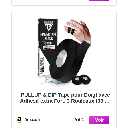
PULLUP & DIP Tape pour Doigt avec
Adhésif extra Fort, 3 Rouleaux (30 m)
de Tape pour l'Escalade, Tape Sportive
douce pour la Peau, Tape pour la Main
pour la Musculation, Basket-Ball,
Amazon
9.9 €
Handball (Noir)