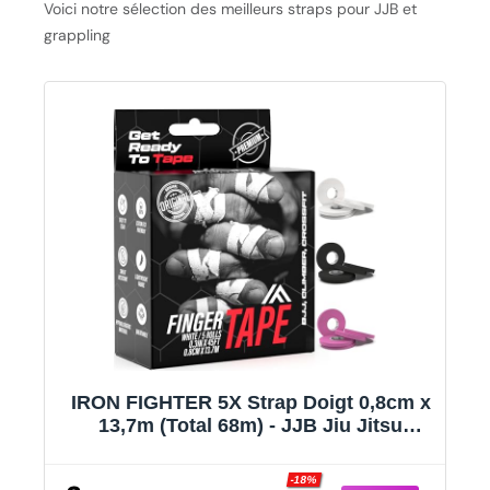
Voici notre sélection des meilleurs straps pour JJB et
grappling
IRON FIGHTER 5X Strap Doigt 0,8cm x
13,7m (Total 68m) - JJB Jiu Jitsu
Bresilien - Escalade - CrossFit - MMA -
Grappling - Judo - VolleyBall -
-18%