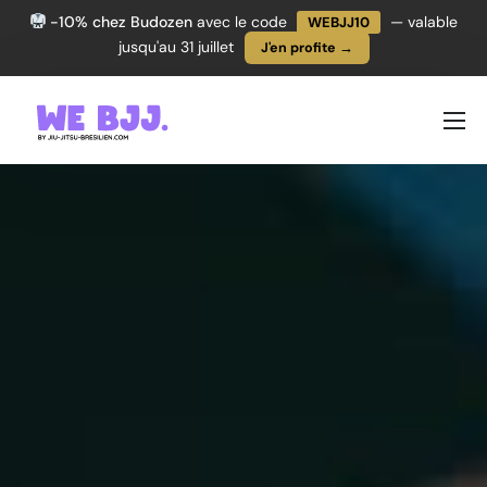
-10% chez Budozen
avec le code
— valable
WEBJJ10
jusqu'au 31 juillet
J'en profite →
PROGRESSER
TECHNIQUES
ÉQUIPEMENT
L’ACTU JJB