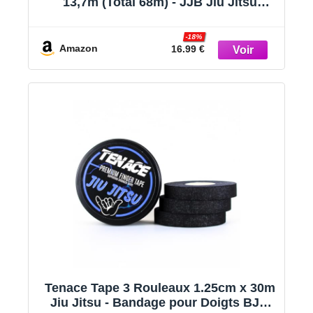
13,7m (Total 68m) - JJB Jiu Jitsu
Bresilien - Escalade - CrossFit - MMA -
Grappling - Judo - VolleyBall -
-18%
Musculation - Rouleaux de Finger Tape
Amazon
16.99 €
Blanc
Tenace Tape 3 Rouleaux 1.25cm x 30m
Jiu Jitsu - Bandage pour Doigts BJJ,