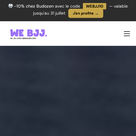
-10% chez Budozen
avec le code
— valable
WEBJJ10
jusqu'au 31 juillet
J'en profite →
PROGRESSER
TECHNIQUES
ÉQUIPEMENT
L’ACTU JJB