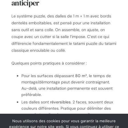
anticiper
Le système puzzle, des dalles de 1 m × 1 m avec bords
dentelés emboîtables, est pensé pour une installation
sans outil et sans colle. On assemble, on ajuste, on
coupe avec un cutter si la salle l’impose. C’est ce qui
différencie fondamentalement le tatami puzzle du tatami
classique enroulable ou collé.
Quelques points pratiques à considérer :
Pour les surfaces dépassant
80 m²
, le temps de
montage/démontage peut devenir contraignant.
Au-delà, une installation permanente est souvent
préférable.
Les dalles sont
réversibles
. 2 faces, souvent deux
couleurs différentes. Pratique pour délimiter des
zones de travail ou inverser en cas d’usure
asymétrique.
Nous utilisons des cookies pour vous garantir la meilleure
expérience sur notre site web. Si vous continuez à utiliser ce