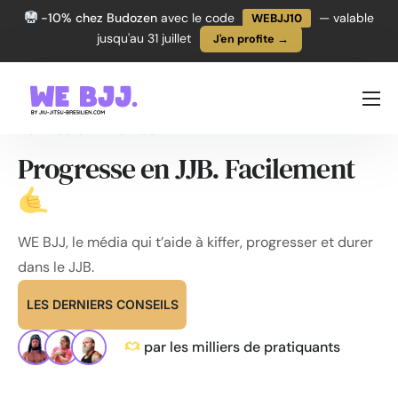
-10% chez Budozen
avec le code
— valable
WEBJJ10
jusqu'au 31 juillet
J'en profite →
PROGRESSER
Le média N°1 en JJB
Progresse en JJB. Facilement
TECHNIQUES
ÉQUIPEMENT
L’ACTU JJB
WE BJJ, le média qui t’aide à kiffer, progresser et durer
dans le JJB.
LES DERNIERS CONSEILS
par les milliers de pratiquants