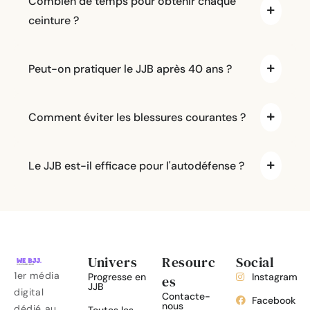
Combien de temps pour obtenir chaque
ceinture ?
Peut-on pratiquer le JJB après 40 ans ?
Comment éviter les blessures courantes ?
Le JJB est-il efficace pour l'autodéfense ?
Univers
Resourc
Social
1er média
Progresse en
Instagram
es
JJB
digital
Contacte-
Facebook
nous
dédié au