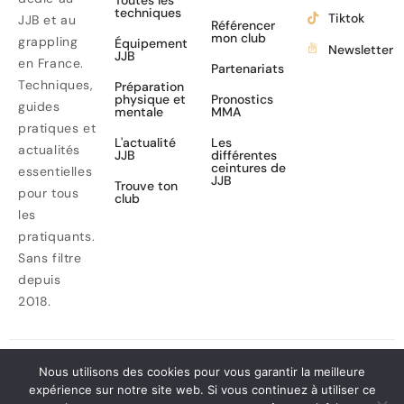
Toutes les
techniques
Tiktok
JJB et au
Référencer
mon club
grappling
Équipement
Newsletter
JJB
en France.
Partenariats
Techniques,
Préparation
physique et
Pronostics
guides
mentale
MMA
pratiques et
L'actualité
Les
actualités
JJB
différentes
ceintures de
essentielles
JJB
Trouve ton
pour tous
club
les
pratiquants.
Sans filtre
depuis
2018.
Nous utilisons des cookies pour vous garantir la meilleure
© webjj. All Rights
expérience sur notre site web. Si vous continuez à utiliser ce
Mentions légales