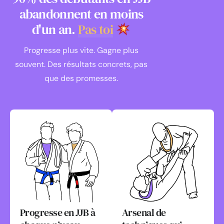
abandonnent en moins
d'un an.
Pas toi
Progresse plus vite. Gagne plus
souvent. Des résultats concrets, pas
que des promesses.
Progresse en JJB à
Arsenal de