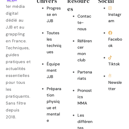
Univers
Resourc
Social
1er média
es
Progres
digital
se en
Instagr
Contac
dédié au
JJB
am
te-
JJB et au
nous
Toutes
grappling
les
Facebo
en France.
Référen
techniq
ok
cer
Techniques,
ues
mon
guides
club
pratiques et
Équipe
Tiktok
actualités
ment
Partena
essentielles
JJB
riats
pour tous
Newsle
Prépara
tter
les
Pronost
tion
pratiquants.
ics
physiq
Sans filtre
MMA
ue et
depuis
mental
Les
2018.
e
différen
tes