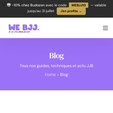
-10% chez Budozen
avec le code
— valable
WEBJJ10
jusqu'au 31 juillet
J'en profite →
PROGRESSER
TECHNIQUES
Blog
ÉQUIPEMENT
L’ACTU JJB
Tous nos guides, techniques et actu JJB
Home
Blog