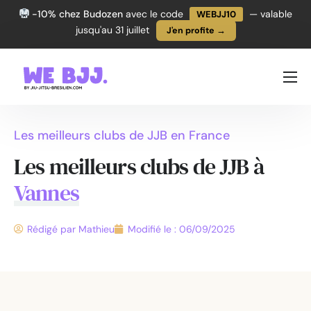
-10% chez Budozen
avec le code
— valable
WEBJJ10
jusqu'au 31 juillet
J'en profite →
PROGRESSER
TECHNIQUES
Les meilleurs clubs de JJB en France
ÉQUIPEMENT
Les meilleurs clubs de JJB
à
L’ACTU JJB
Vannes
Rédigé par
Mathieu
Modifié le :
06/09/2025