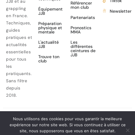
Tiktok
JJB et au
Référencer
mon club
grappling
Équipement
Newsletter
JJB
en France.
Partenariats
Techniques,
Préparation
physique et
Pronostics
guides
mentale
MMA
pratiques et
L'actualité
Les
actualités
JJB
différentes
ceintures de
essentielles
JJB
Trouve ton
pour tous
club
les
pratiquants.
Sans filtre
depuis
2018.
Nous utilisons des cookies pour vous garantir la meilleure
© webjj. All Rights
expérience sur notre site web. Si vous continuez à utiliser ce
Mentions légales
site, nous supposerons que vous en êtes satisfait.
Reserved.