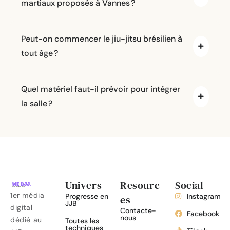
martiaux proposés à Vannes ?
Peut-on commencer le jiu-jitsu brésilien à
tout âge ?
Quel matériel faut-il prévoir pour intégrer
la salle ?
Univers
Resourc
Social
1er média
Progresse en
Instagram
es
JJB
digital
Contacte-
Facebook
nous
dédié au
Toutes les
techniques